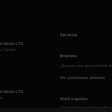
Servicios
l Media LTD.
s Center,
Empleos
¿Buscas una oportunidad de
Ver posiciones abiertas
l Media LTD.
ts
Work inquiries
Interested in working with u
s