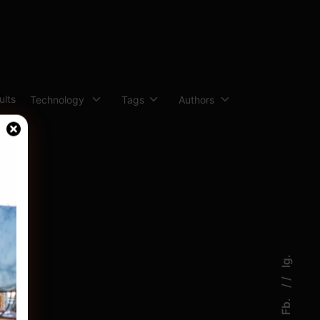
ults
Ig.
Fb.