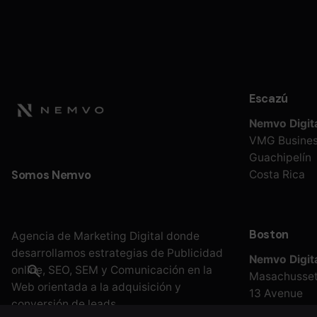
Escazú
Nemvo Digita
VMG Busines
Guachipelín
Costa Rica
Somos Nemvo
Boston
Agencia de Marketing Digital donde
desarrollamos estrategias de Publicidad
Nemvo Digita
online, SEO, SEM y Comunicación en la
Masachusse
Web orientada a la adquisición y
13 Avenue
conversión de leads.
United State