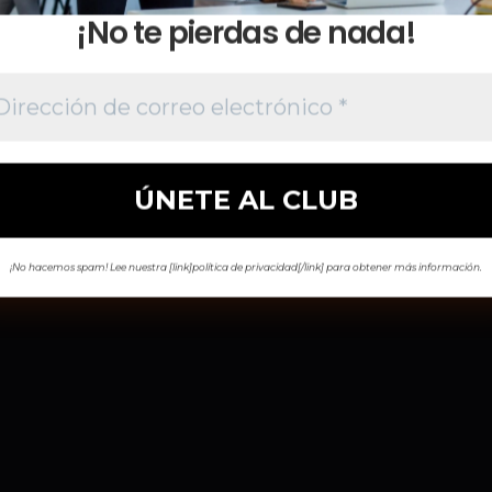
¡No te pierdas de nada!
¡No hacemos spam! Lee nuestra [link]política de privacidad[/link] para obtener más información.