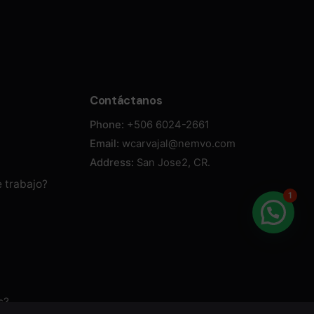
Contáctanos
Phone:
+506 6024-2661
Email:
wcarvajal@nemvo.com
Address:
San Jose2, CR.
 trabajo?
1
s?