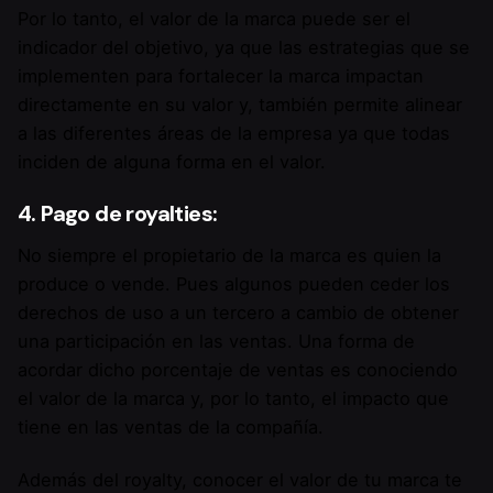
Por lo tanto, el valor de la marca puede ser el
indicador del objetivo, ya que las estrategias que se
implementen para fortalecer la marca impactan
directamente en su valor y, también permite alinear
a las diferentes áreas de la empresa ya que todas
inciden de alguna forma en el valor.
4. Pago de royalties:
No siempre el propietario de la marca es quien la
produce o vende. Pues algunos pueden ceder los
derechos de uso a un tercero a cambio de obtener
una participación en las ventas. Una forma de
acordar dicho porcentaje de ventas es conociendo
el valor de la marca y, por lo tanto, el impacto que
tiene en las ventas de la compañía.
Además del royalty, conocer el valor de tu marca te