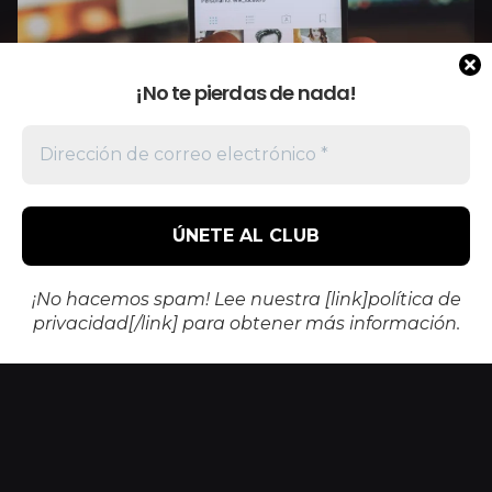
¡No te pierdas de nada!
Posted by
Walter Carvajal
11/06/2023
4 min read
1
La Importancia de una Buena
¡No hacemos spam! Lee nuestra [link]política de
Segmentación en las Campañas
privacidad[/link] para obtener más información.
Publicitarias: Conectando con tu
Audiencia Objetivo
Agency News
Marketing & Branding