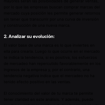
mayores serán las posibilidades de generar ventas,
por lo que las empresas buscan comprar marcas del
mercado cuya posición les permite generar retornos
sin tener que transcurrir por una curva de inversión
y construcción de una nueva marca.
2. Analizar su evolución:
El valor base de una marca es lo que inviertes en
ella para crearla. Luego lo que ocurre en el mercado
te indica la tendencia, si es positiva, los esfuerzos
de mercadeo han repercutido favorablemente en los
ingresos de la empresa y, por el contrario, una
tendencia negativa indica que el mercadeo no ha
tenido efecto positivo en las ventas.
El conocimiento del valor de tu marca te permite
tener claridad en este análisis. Y además, puede