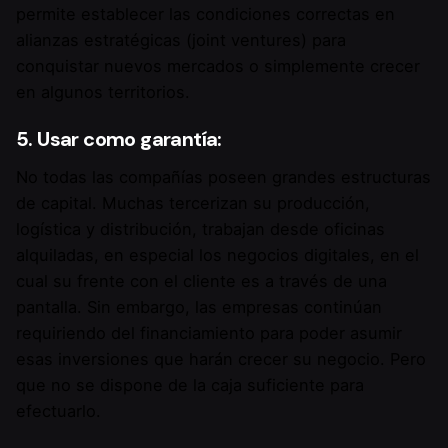
permite establecer las condiciones correctas en
alianzas estratégicas (joint ventures) para
conquistar nuevos mercados o simplemente crecer
en algunos territorios.
5. Usar como garantía:
No todas las compañías poseen grandes estructuras
de capital. Muchas tercerizan su producción,
logística y distribución, trabajan desde oficinas
alquiladas, en especial los negocios digitales, en el
cual su frente con el cliente es a través de una
pantalla. Sin embargo, las empresas continúan
requiriendo del financiamiento para poder asumir
esas inversiones que harán crecer su negocio. Pero
que no se dispone de la caja suficiente para
efectuarlo.