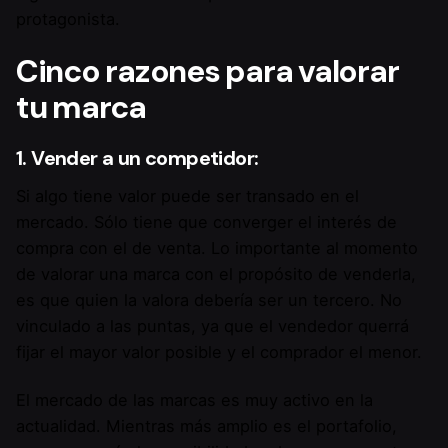
protagonista.
Cinco razones para valorar
tu marca
1. Vender a un competidor:
Si algo tiene valor puede ser transado en el
mercado. Sólo tiene que converger el interés de
compra con el de venta. Lo importante al momento
de valorar una marca con el propósito de venderla,
es que quien la valora debería ser un tercero. No
vinculado a las puntas, ya que el vendedor querrá
fijar el mayor valor posible y el comprador el menor.
El mercado de las marcas es muy activo en la
actualidad. Mientras más amplio es el portafolio,