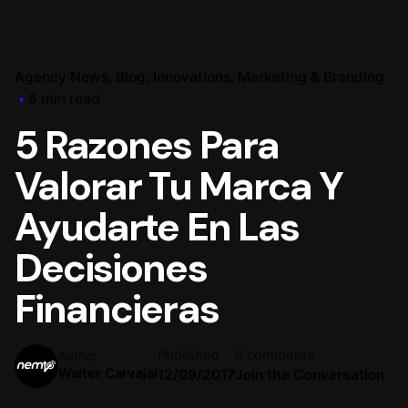
Agency News
Blog
Innovations
Marketing & Branding
6 min read
5 Razones Para
Valorar Tu Marca Y
Ayudarte En Las
Decisiones
Financieras
Published
0 comments
Author
Walter Carvajal
12/09/2017
Join the Conversation