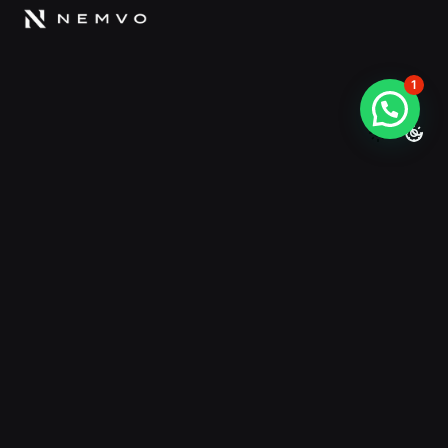
1
Somos Nemvo
Agencia de Marketing Digital donde desarrollamos
estrategias de Publicidad online, SEO, SEM y
Comunicación en la Web orientada a la adquisición y
conversión de leads.