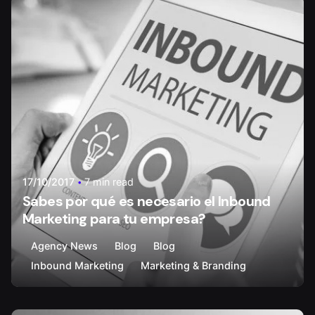
Posted by
Walter Carvajal
17/10/2017
7 min read
Sabes por qué es necesario el Inbound
Marketing para tu empresa?
Agency News
Blog
Blog
Inbound Marketing
Marketing & Branding