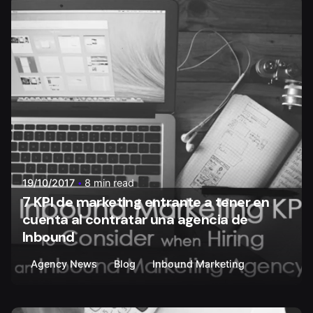
Posted by
Walter Carvajal
19/10/2017
8 min read
7 KPI de marketing entrante a tener en
cuenta al contratar una agencia de
Inbound
Agency News
Blog
Inbound Marketing